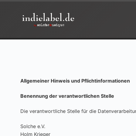
Z
u
m
I
n
h
a
l
t
s
Allgemeiner Hinweis und Pflichtinformationen
p
r
Benennung der verantwortlichen Stelle
i
n
Die verantwortliche Stelle für die Datenverarbeitu
g
e
Solche e.V.
n
Holm Krieger